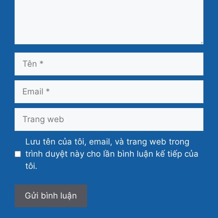
Tên
Email
Trang
web
Lưu tên của tôi, email, và trang web trong
trình duyệt này cho lần bình luận kế tiếp của
tôi.