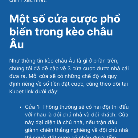
chính xác nhất.
Một số cửa cược phổ
biến trong kèo châu
Âu
Như thông tin kèo châu Âu là gì ở phần trên,
chúng tôi đã đề cập về 3 cửa cược được nhà cái
đưa ra. Mỗi cửa sẽ có những chế độ và quy
định riêng về số tiền đặt cược, cùng theo dõi tại
Kubet link dưới đây:
Cửa 1: Thông thường sẽ có hai đội thi đấu
với nhau là đội chủ nhà và đội khách. Cửa
này đại diện là chủ nhà, nếu trận đấu
giành chiến thắng nghiêng về đội chủ nhà
thì người đặt cược sẽ nhận được tiền