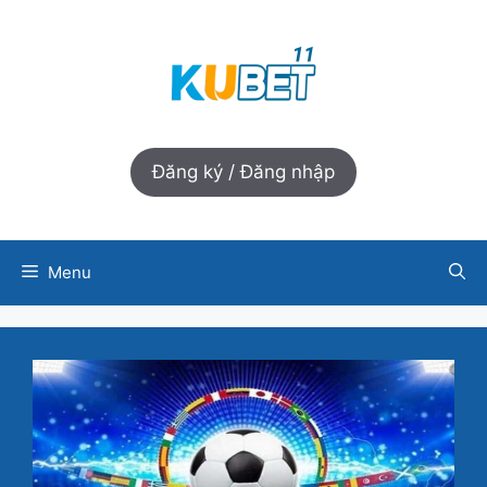
Chuyển
đến
nội
dung
Đăng ký / Đăng nhập
Menu