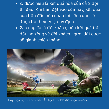
x: được hiểu là kết quả hòa của cả 2 đội
thi đấu. Khi bạn đặt vào cửa này, kết quả
của trận đấu hòa nhau thì tiền cược sẽ
được trả theo tỷ lệ quy định.
2: có nghĩa là đội khách, nếu kết quả trận
đấu nghiêng về đội khách người đặt cược
sẽ giành chiến thắng.
Truy cập ngay kèo châu Âu tại Kubet11 để nhận ưu đãi