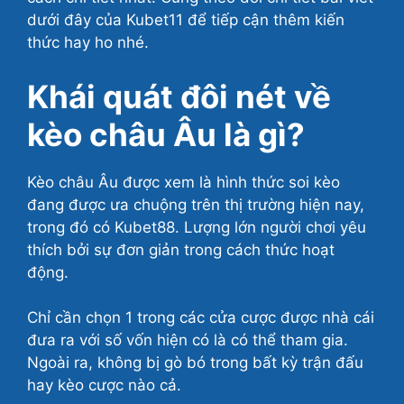
dưới đây của Kubet11 để tiếp cận thêm kiến
thức hay ho nhé.
Khái quát đôi nét về
kèo châu Âu là gì?
Kèo châu Âu được xem là hình thức soi kèo
đang được ưa chuộng trên thị trường hiện nay,
trong đó có Kubet88. Lượng lớn người chơi yêu
thích bởi sự đơn giản trong cách thức hoạt
động.
Chỉ cần chọn 1 trong các cửa cược được nhà cái
đưa ra với số vốn hiện có là có thể tham gia.
Ngoài ra, không bị gò bó trong bất kỳ trận đấu
hay kèo cược nào cả.