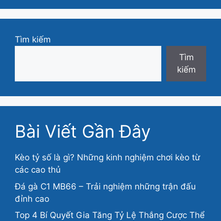
Tìm kiếm
Tìm
kiếm
Bài Viết Gần Đây
Kèo tỷ số là gì? Những kinh nghiệm chơi kèo từ
các cao thủ
Đá gà C1 MB66 – Trải nghiệm những trận đấu
đỉnh cao
Top 4 Bí Quyết Gia Tăng Tỷ Lệ Thắng Cược Thể