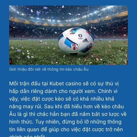
Giới thiệu đôi nét về thông tin kèo châu Âu
Mỗi trận đấu tại Kubet casino sẽ có sự thú vị
hấp dẫn riêng dành cho người xem. Chính vì
vậy, việc đặt cược kèo sẽ có khá nhiều khả
năng may rủi. Sau khi đã hiểu hơn về kèo châu
Âu là gì thì chắc hẳn bạn đã nắm bắt sơ lược về
hình thức. Tuy nhiên, đừng bỏ lỡ những thông
tin liên quan để giúp cho việc đặt cược trở nên