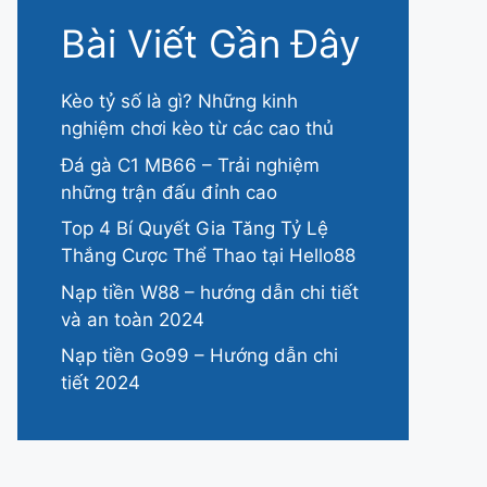
Bài Viết Gần Đây
Kèo tỷ số là gì? Những kinh
nghiệm chơi kèo từ các cao thủ
Đá gà C1 MB66 – Trải nghiệm
những trận đấu đỉnh cao
Top 4 Bí Quyết Gia Tăng Tỷ Lệ
Thắng Cược Thể Thao tại Hello88
Nạp tiền W88 – hướng dẫn chi tiết
và an toàn 2024
Nạp tiền Go99 – Hướng dẫn chi
tiết 2024