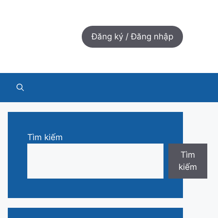
Đăng ký / Đăng nhập
Tìm kiếm
Tìm
kiếm