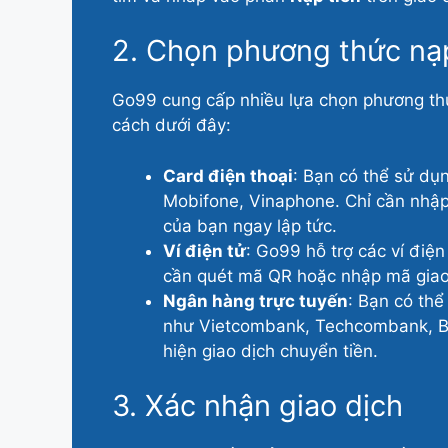
2. Chọn phương thức nạp
Go99 cung cấp nhiều lựa chọn phương thứ
cách dưới đây:
Card điện thoại
: Bạn có thể sử dụ
Mobifone, Vinaphone. Chỉ cần nhập 
của bạn ngay lập tức.
Ví điện tử
: Go99 hỗ trợ các ví điệ
cần quét mã QR hoặc nhập mã giao 
Ngân hàng trực tuyến
: Bạn có th
như Vietcombank, Techcombank, BI
hiện giao dịch chuyển tiền.
3. Xác nhận giao dịch