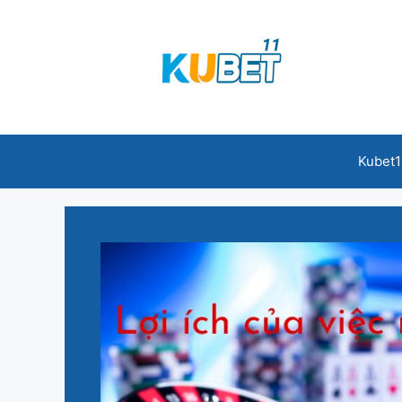
Chuyển
đến
nội
dung
Kubet1