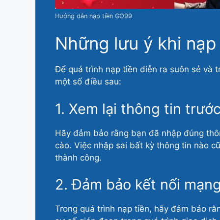
Hướng dẫn nạp tiền GO99
Những lưu ý khi nạp
Để quá trình nạp tiền diễn ra suôn sẻ và 
một số điều sau:
1. Xem lại thông tin trướ
Hãy đảm bảo rằng bạn đã nhập đúng thông 
cào. Việc nhập sai bất kỳ thông tin nào c
thành công.
2. Đảm bảo kết nối mạng
Trong quá trình nạp tiền, hãy đảm bảo rằn