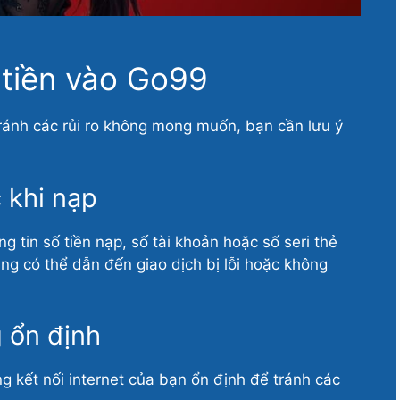
 tiền vào Go99
tránh các rủi ro không mong muốn, bạn cần lưu ý
c khi nạp
tin số tiền nạp, số tài khoản hoặc số seri thẻ
ũng có thể dẫn đến giao dịch bị lỗi hoặc không
 ổn định
g kết nối internet của bạn ổn định để tránh các