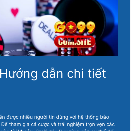
Hướng dẫn chi tiết
ến được nhiều người tin dùng với hệ thống bảo
 Để tham gia cá cược và trải nghiệm trọn vẹn các