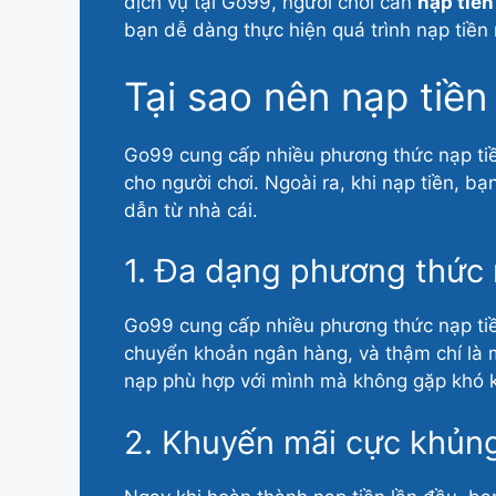
dịch vụ tại Go99, người chơi cần
nạp tiền
bạn dễ dàng thực hiện quá trình nạp tiền
Tại sao nên nạp tiề
Go99 cung cấp nhiều phương thức nạp tiền
cho người chơi. Ngoài ra, khi nạp tiền, 
dẫn từ nhà cái.
1. Đa dạng phương thức 
Go99 cung cấp nhiều phương thức nạp tiền
chuyển khoản ngân hàng, và thậm chí là 
nạp phù hợp với mình mà không gặp khó 
2. Khuyến mãi cực khủng