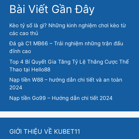
Bài Viết Gần Đây
Kèo tỷ số là gì? Những kinh nghiệm chơi kèo từ
các cao thủ
Đá gà C1 MB66 – Trải nghiệm những trận đấu
đỉnh cao
Top 4 Bí Quyết Gia Tăng Tỷ Lệ Thắng Cược Thể
Thao tại Hello88
Nạp tiền W88 – hướng dẫn chi tiết và an toàn
2024
Nạp tiền Go99 – Hướng dẫn chi tiết 2024
GIỚI THIỆU VỀ KUBET11