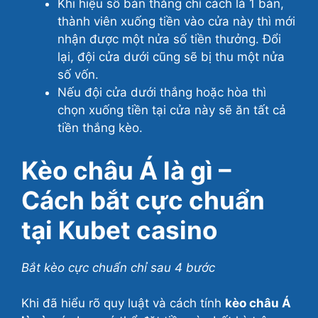
Khi hiệu số bàn thắng chỉ cách là 1 bàn,
thành viên xuống tiền vào cửa này thì mới
nhận được một nửa số tiền thưởng. Đổi
lại, đội cửa dưới cũng sẽ bị thu một nửa
số vốn.
Nếu đội cửa dưới thắng hoặc hòa thì
chọn xuống tiền tại cửa này sẽ ăn tất cả
tiền thắng kèo.
Kèo châu Á là gì –
Cách bắt cực chuẩn
tại Kubet casino
Bắt kèo cực chuẩn chỉ sau 4 bước
Khi đã hiểu rõ quy luật và cách tính
kèo châu Á