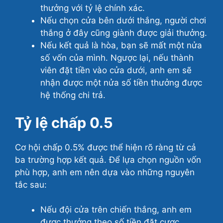
thưởng với tỷ lệ chính xác.
Nếu chọn cửa bên dưới thắng, người chơi
thắng ở đây cũng giành được giải thưởng.
Nếu kết quả là hòa, bạn sẽ mất một nửa
số vốn của mình. Ngược lại, nếu thành
viên đặt tiền vào cửa dưới, anh em sẽ
nhận được một nửa số tiền thưởng được
hệ thống chi trả.
Tỷ lệ chấp 0.5
Cơ hội chấp 0.5% được thể hiện rõ ràng từ cả
ba trường hợp kết quả. Để lựa chọn nguồn vốn
phù hợp, anh em nên dựa vào những nguyên
tắc sau:
Nếu đội cửa trên chiến thắng, anh em
được thưởng theo số tiền đặt cược.