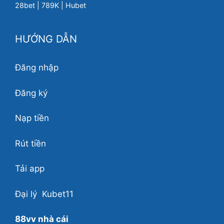
28bet
|
789K
|
Hubet
HƯỚNG DẪN
Đăng nhập
Đăng ký
Nạp tiền
Rút tiền
Tải app
Đại lý Kubet11
88vv nhà cái