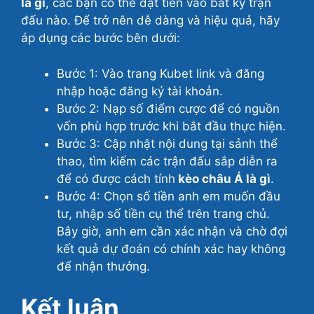
là gì
, các bạn có thể đặt tiền vào bất kỳ trận
đấu nào. Để trở nên dễ dàng và hiệu quả, hãy
áp dụng các bước bên dưới:
Bước 1: Vào trang Kubet link và đăng
nhập hoặc đăng ký tài khoản.
Bước 2: Nạp số điểm cược để có nguồn
vốn phù hợp trước khi bắt đầu thực hiện.
Bước 3: Cập nhật nội dung tại sảnh thể
thao, tìm kiếm các trận đấu sắp diễn ra
để có được cách tính
kèo châu Á là gì
.
Bước 4: Chọn số tiền anh em muốn đầu
tư, nhập số tiền cụ thể trên trang chủ.
Bây giờ, anh em cần xác nhận và chờ đợi
kết quả dự đoán có chính xác hay không
để nhận thưởng.
Kết luận