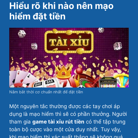
Hiểu rõ khi nào nên mạo
hiểm đặt tiền
Nắm bắt thời cơ chuẩn nhất để đặt tiền
Một nguyên tắc thường được các tay chơi áp
dụng là mạo hiểm thì sẽ có phần thưởng. Người
tham gia
game tài xỉu rút tiền
có thể tập trung
toàn bộ cược vào một cửa duy nhất. Tuy vậy,
khi mạo hiểm thì xác suất thắng sẽ không quá