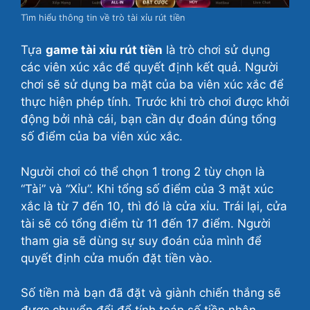
Tìm hiểu thông tin về trò tài xỉu rút tiền
Tựa
game tài xỉu rút tiền
là trò chơi sử dụng
các viên xúc xắc để quyết định kết quả. Người
chơi sẽ sử dụng ba mặt của ba viên xúc xắc để
thực hiện phép tính. Trước khi trò chơi được khởi
động bởi nhà cái, bạn cần dự đoán đúng tổng
số điểm của ba viên xúc xắc.
Người chơi có thể chọn 1 trong 2 tùy chọn là
“Tài” và “Xỉu”. Khi tổng số điểm của 3 mặt xúc
xắc là từ 7 đến 10, thì đó là cửa xỉu. Trái lại, cửa
tài sẽ có tổng điểm từ 11 đến 17 điểm. Người
tham gia sẽ dùng sự suy đoán của mình để
quyết định cửa muốn đặt tiền vào.
Số tiền mà bạn đã đặt và giành chiến thắng sẽ