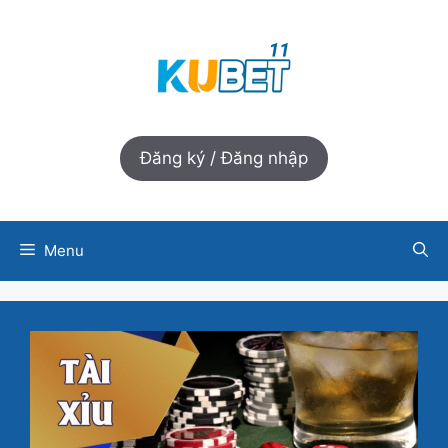
Chuyển
đến
nội
dung
Đăng ký / Đăng nhập
Menu