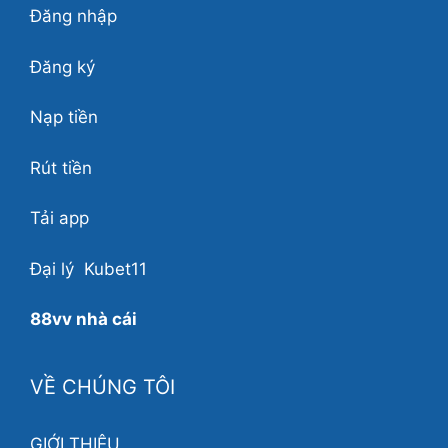
Đăng nhập
Đăng ký
Nạp tiền
Rút tiền
Tải app
Đại lý Kubet11
88vv nhà cái
VỀ CHÚNG TÔI
GIỚI THIỆU