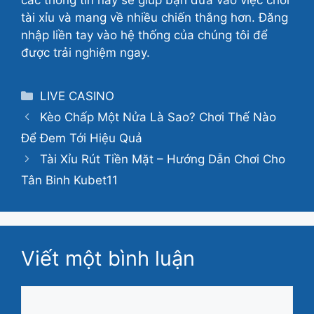
các thông tin này sẽ giúp bạn đưa vào việc chơi
tài xỉu và mang về nhiều chiến thắng hơn. Đăng
nhập liền tay vào hệ thống của chúng tôi để
được trải nghiệm ngay.
Danh
LIVE CASINO
mục
Kèo Chấp Một Nửa Là Sao? Chơi Thế Nào
Để Đem Tới Hiệu Quả
Tài Xỉu Rút Tiền Mặt – Hướng Dẫn Chơi Cho
Tân Binh Kubet11
Viết một bình luận
Bình
luận