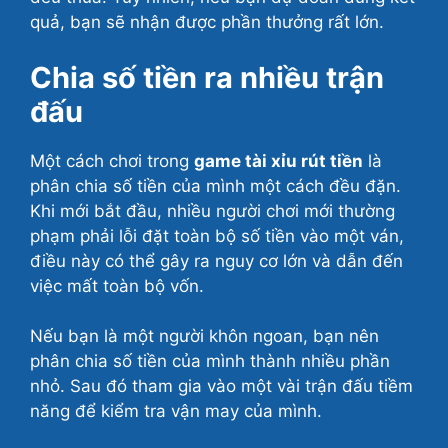
quả, bạn sẽ nhận được phần thưởng rất lớn.
Chia số tiền ra nhiều trận
đấu
Một cách chơi trong
game tài xỉu rút tiền
là
phân chia số tiền của mình một cách đều đặn.
Khi mới bắt đầu, nhiều người chơi mới thường
phạm phải lỗi đặt toàn bộ số tiền vào một ván,
điều này có thể gây ra nguy cơ lớn và dẫn đến
việc mất toàn bộ vốn.
Nếu bạn là một người khôn ngoan, bạn nên
phân chia số tiền của mình thành nhiều phần
nhỏ. Sau đó tham gia vào một vài trận đấu tiềm
năng để kiểm tra vận may của mình.