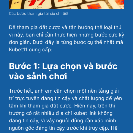
Các bước tham gia tài xỉu chi tiết
Để tham gia đặt cược và tận hưởng thể loại thú
vị này, bạn chỉ cần thực hiện những bước cực kỳ
đơn giản. Dưới đây là từng bước cụ thể nhất mà
Kubet11 cung cấp:
Bước 1: Lựa chọn và bước
vào sảnh chơi
Trước hết, anh em cần chọn một nền tảng giải
trí trực tuyến đáng tin cậy và chất lượng để yên
tâm khi tham gia đặt cược. Hiện nay, trên thị
trường có rất nhiều địa chỉ kubet link không
đáng tin cậy, vì vậy người dùng cần xác minh
nguồn gốc đáng tin cậy trước khi truy cập. Hệ